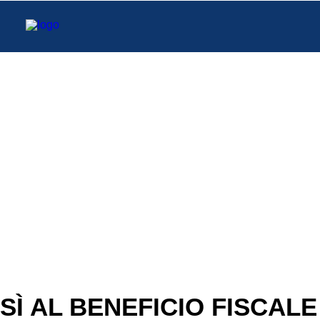
HOME
CHI SIAMO
TRIBUTARIO E PENALE TRIBUTARIO
GESTIONE E PROTEZIONE DEL PATRIMONIO
SOCIETARIO E CONTRATTUALISTICA
COMMERCIO INTERNAZIONALE
BANCARIO E FINANZIARIO
NEWS ED EVENTI
CONTATTI
SÌ AL BENEFICIO FISCALE