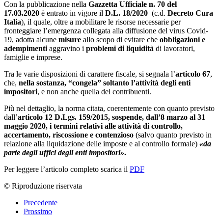
Con la pubblicazione nella
Gazzetta Ufficiale n. 70 del
17.03.2020
è entrato in vigore il
D.L. 18/2020
(c.d.
Decreto Cura
Italia
), il quale, oltre a mobilitare le risorse necessarie per
fronteggiare l’emergenza collegata alla diffusione del virus Covid-
19, adotta alcune
misure
allo scopo di evitare che
obbligazioni e
adempimenti
aggravino i
problemi di liquidità
di lavoratori,
famiglie e imprese.
Tra le varie disposizioni di carattere fiscale, si segnala l’
articolo 67
,
che,
nella sostanza, “congela” soltanto l’attività degli enti
impositori
, e non anche quella dei contribuenti.
Più nel dettaglio, la norma citata, coerentemente con quanto previsto
dall’
articolo 12 D.Lgs. 159/2015, sospende
, dall’8 marzo al 31
maggio 2020, i termini relativi alle attività di controllo,
accertamento, riscossione e contenzioso
(salvo quanto previsto in
relazione alla liquidazione delle imposte
e al controllo formale)
«da
parte degli uffici degli enti impositori»
.
Per leggere l’articolo completo scarica il
PDF
© Riproduzione riservata
Precedente
Prossimo