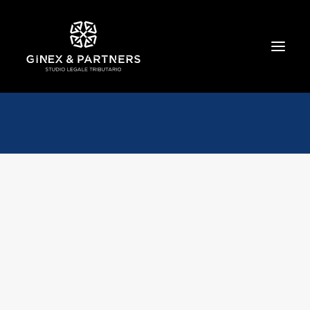
HOME
CHI SIAMO
TRIBUTARIO E PENALE TRIBUTARIO
GESTIONE E PROTEZIONE DEL PATRIMONIO
SOCIETARIO E CONTRATTUALISTICA
COMMERCIO INTERNAZIONALE
BANCARIO E FINANZIARIO
NEWS ED EVENTI