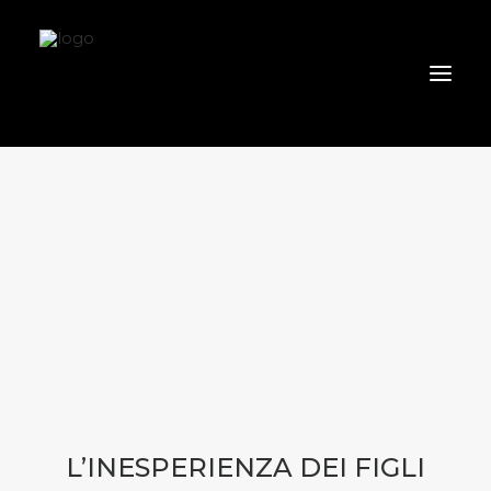
HOME
CHI SIAMO
TRIBUTARIO E PENALE TRIBUTARIO
GESTIONE E PROTEZIONE DEL PATRIMONIO
SOCIETARIO E CONTRATTUALISTICA
COMMERCIO INTERNAZIONALE
BANCARIO E FINANZIARIO
NEWS ED EVENTI
CONTATTI
L’INESPERIENZA DEI FIGLI