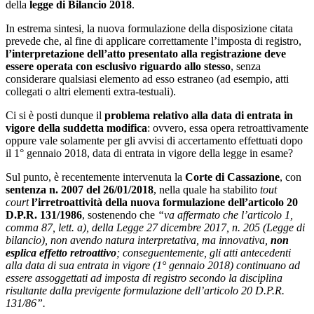
della
legge di Bilancio 2018
.
In estrema sintesi, la nuova formulazione della disposizione citata
prevede che, al fine di applicare correttamente l’imposta di registro,
l’interpretazione dell’atto presentato alla registrazione deve
essere operata con esclusivo riguardo allo stesso
, senza
considerare qualsiasi elemento ad esso estraneo (ad esempio, atti
collegati o altri elementi extra-testuali).
Ci si è posti dunque il
problema relativo alla data di entrata in
vigore della suddetta modifica
: ovvero, essa opera retroattivamente
oppure vale solamente per gli avvisi di accertamento effettuati dopo
il 1° gennaio 2018, data di entrata in vigore della legge in esame?
Sul punto, è recentemente intervenuta la
Corte di Cassazione
, con
sentenza n. 2007 del 26/01/2018
, nella quale ha stabilito
tout
court
l’irretroattività della nuova formulazione dell’
articolo 20
D.P.R. 131/1986
, sostenendo che
“va affermato che l’articolo 1,
comma 87, lett. a), della Legge 27 dicembre 2017, n. 205 (Legge di
bilancio), non avendo natura interpretativa, ma innovativa,
non
esplica effetto retroattivo
; conseguentemente, gli atti antecedenti
alla data di sua entrata in vigore (1° gennaio 2018) continuano ad
essere assoggettati ad imposta di registro secondo la disciplina
risultante dalla previgente formulazione dell’articolo 20 D.P.R.
131/86”.