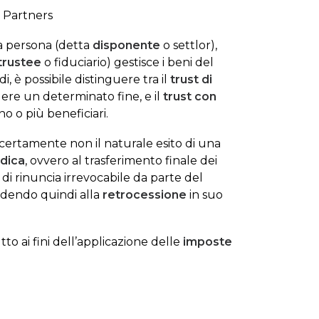
& Partners
a persona (detta
disponente
o settlor),
trustee
o fiduciario) gestisce i beni del
di, è possibile distinguere tra il
trust di
gere un determinato fine, e il
trust con
no o più beneficiari.
certamente non il naturale esito di una
idica
, ovvero al trasferimento finale dei
 di rinuncia irrevocabile da parte del
edendo quindi alla
retrocessione
in suo
to ai fini dell’applicazione delle
imposte