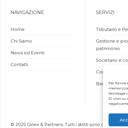
NAVIGAZIONE
SERVIZI
Home
Tributario e Pe
Chi Siamo
Gestione e pro
patrimonio
News ed Eventi
Societario e co
Contatti
Commercio int
Bancario e fina
Per fornire 
memorizzare 
tecnologie 
ID unici su 
negativamen
Acc
© 2025 Ginex & Partners. Tutti i diritti sono riservati |
ma