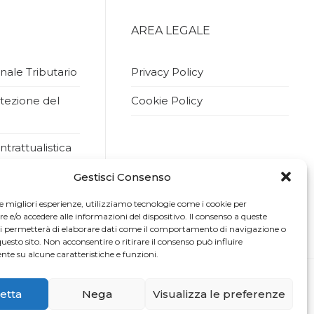
AREA LEGALE
nale Tributario
Privacy Policy
tezione del
Cookie Policy
ntrattualistica
ernazionale
Gestisci Consenso
nziario
le migliori esperienze, utilizziamo tecnologie come i cookie per
e/o accedere alle informazioni del dispositivo. Il consenso a queste
ci permetterà di elaborare dati come il comportamento di navigazione o
questo sito. Non acconsentire o ritirare il consenso può influire
te su alcune caratteristiche e funzioni.
etta
Nega
Visualizza le preferenze
rketing agency deraweb