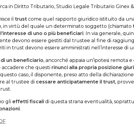
rca in Diritto Tributario, Studio Legale Tributario Ginex 
isce il
trust
come quel rapporto giuridico istituito da un
te, in virtù del quale un determinato soggetto (chiamato
’interesse di uno o più beneficiari
. In via generale, quin
onente devono essere gestiti dal trustee al fine di raggiun
riti in trust devono essere amministrati nell’interesse di u
 di un beneficiario
, ancorché appaia un’ipotesi remota e 
he accadere che questi
rinunci alla propria posizione giur
n questo caso, il disponente, preso atto della dichiarazione
re al trustee di
cessare anticipatamente il trust
, provv
rust.
no gli
effetti fiscali
di questa strana eventualità, soprattut
donazioni
.
DF