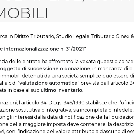
MOBILI
rca in Diritto Tributario, Studio Legale Tributario Ginex 
e internazionalizzazione n. 31/2021
“
enzia delle entrate ha affrontato la vexata quaestio conc
 oggetto di successione o donazione
, in mancanza di bi
gli immobili detenuti da una società semplice può essere dic
la c.d. “
valutazione automatica
” prevista dall’articolo 
ata in base al suo
ultimo inventario
.
zioni, l’articolo 34, D.Lgs. 346/1990 stabilisce che l’ufficio
azione sostitutiva o integrativa, sia incompleta o infedele,
 gli interessi dalla data di notificazione della liquidazio
dazione della maggiore imposta deve contenere: la descrizion
si, con l’indicazione del valore attribuito a ciascuno di e