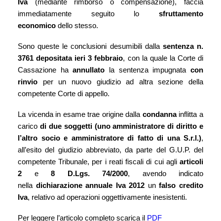
Iva
(mediante rimborso o compensazione), faccia
immediatamente seguito lo
sfruttamento
economico
dello stesso.
Sono queste le conclusioni desumibili dalla
sentenza n.
3761 depositata ieri 3 febbraio
, con la quale la Corte di
Cassazione ha
annullato
la sentenza impugnata
con
rinvio
per un nuovo giudizio ad altra sezione della
competente Corte di appello.
La vicenda in esame trae origine dalla
condanna
inflitta a
carico
di due soggetti (uno amministratore di diritto e
l’altro socio e amministratore di fatto di una S.r.l.)
,
all’esito del giudizio abbreviato, da parte del G.U.P. del
competente Tribunale, per i reati fiscali di cui agli
articoli
2
e
8 D.Lgs. 74/2000
, avendo indicato
nella
dichiarazione annuale Iva 2012
un
falso credito
Iva
, relativo ad operazioni oggettivamente inesistenti.
Per leggere l’articolo completo scarica il
PDF