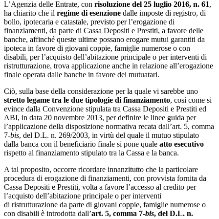
L’Agenzia delle Entrate, con
risoluzione del 25 luglio 2016, n. 61
,
ha chiarito che il
regime di esenzione
dalle imposte di registro, di
bollo, ipotecaria e catastale, previsto per l’erogazione di
finanziamenti, da parte di Cassa Depositi e Prestiti, a favore delle
banche, affinché queste ultime possano erogare mutui garantiti da
ipoteca in favore di giovani coppie, famiglie numerose o con
disabili, per l’acquisto dell’abitazione principale o per interventi di
ristrutturazione, trova applicazione anche in relazione all’erogazione
finale operata dalle banche in favore dei mutuatari.
Ciò, sulla base della considerazione per la quale vi sarebbe uno
stretto legame tra le due tipologie di finanziamento
, così come si
evince dalla Convenzione stipulata tra Cassa Depositi e Prestiti ed
ABI, in data 20 novembre 2013, per definire le linee guida per
l’applicazione della disposizione normativa recata dall’art. 5, comma
7-
bis
, del D.L. n. 269/2003, in virtù del quale il mutuo stipulato
dalla banca con il beneficiario finale si pone quale
atto esecutivo
rispetto al finanziamento stipulato tra la Cassa e la banca.
A tal proposito, occorre ricordare innanzitutto che la particolare
procedura di erogazione di finanziamenti, con provvista fornita da
Cassa Depositi e Prestiti, volta a favore l’accesso al credito per
l’acquisto dell’abitazione principale o per interventi
di ristrutturazione da parte di giovani coppie, famiglie numerose o
con disabili è introdotta dall’
art. 5, comma 7-
bis
, del D.L. n.