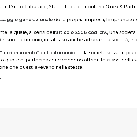
 in Diritto Tributario, Studio Legale Tributario Ginex & Part
ssaggio generazionale
della propria impresa, l’imprendito
e la quale, ai sensi dell’
articolo 2506 cod. civ.
, una società
el suo patrimonio, in tal caso anche ad una sola società, e le 
“frazionamento” del patrimonio
della società scissa in più 
ioni o quote di partecipazione vengono attribuite ai soci dell
one che questi avevano nella stessa.
F