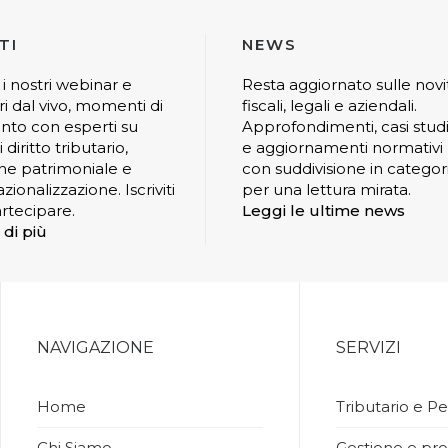
TI
NEWS
 i nostri webinar e
Resta aggiornato sulle novi
ri dal vivo, momenti di
fiscali, legali e aziendali.
nto con esperti su
Approfondimenti, casi stud
 diritto tributario,
e aggiornamenti normativi
ne patrimoniale e
con suddivisione in categor
zionalizzazione. Iscriviti
per una lettura mirata.
rtecipare.
Leggi le ultime news
 di più
NAVIGAZIONE
SERVIZI
Home
Tributario e Pe
Chi Siamo
Gestione e pro