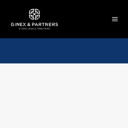
HOME
CHI SIAMO
TRIBUTARIO E PENALE TRIBUTARIO
GESTIONE E PROTEZIONE DEL PATRIMONIO
SOCIETARIO E CONTRATTUALISTICA
COMMERCIO INTERNAZIONALE
BANCARIO E FINANZIARIO
NEWS ED EVENTI