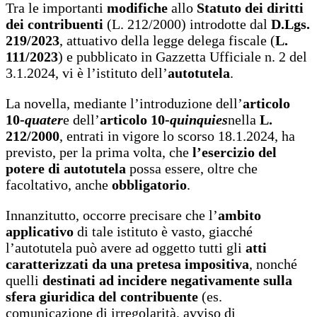
Tra le importanti
modifiche
allo
Statuto dei diritti
dei contribuenti
(L. 212/2000) introdotte dal
D.Lgs.
219/2023
, attuativo della legge delega fiscale (
L.
111/2023
) e pubblicato in Gazzetta Ufficiale n. 2 del
3.1.2024, vi è l’istituto dell’
autotutela
.
La novella, mediante l’introduzione dell’
articolo
10-
quater
e dell’
articolo 10-
quinquies
nella
L.
212/2000
, entrati in vigore lo scorso 18.1.2024, ha
previsto, per la prima volta, che
l’esercizio del
potere di autotutela
possa essere, oltre che
facoltativo, anche
obbligatorio
.
Innanzitutto, occorre precisare che l’
ambito
applicativo
di tale istituto è vasto, giacché
l’autotutela può avere ad oggetto tutti gli
atti
caratterizzati da una pretesa impositiva
, nonché
quelli
destinati ad incidere negativamente sulla
sfera giuridica del contribuente
(es.
comunicazione di irregolarità, avviso di