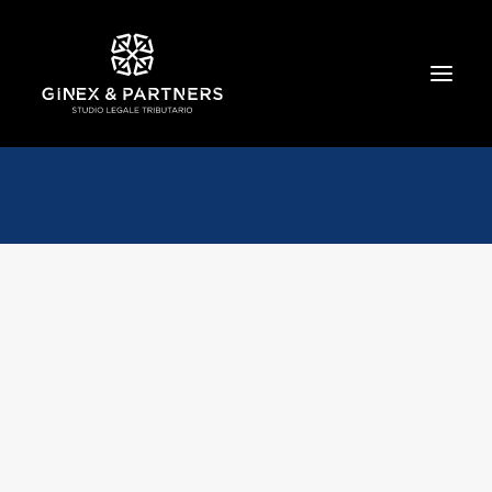
HOME
CHI SIAMO
TRIBUTARIO E PENALE TRIBUTARIO
GESTIONE E PROTEZIONE DEL PATRIMONIO
SOCIETARIO E CONTRATTUALISTICA
COMMERCIO INTERNAZIONALE
BANCARIO E FINANZIARIO
NEWS ED EVENTI