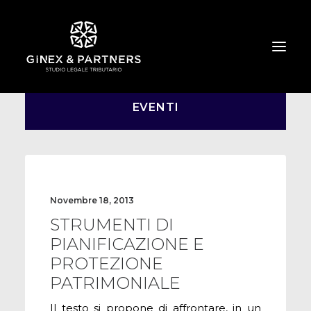
MOSTRA TUTTO
NEWS
PUBBLICAZIONI
MEDIA
EVENTI
HOME
CHI SIAMO
TRIBUTARIO E PENALE TRIBUTARIO
GESTIONE E PROTEZIONE DEL PATRIMONIO
Novembre 18, 2013
STRUMENTI DI
SOCIETARIO E CONTRATTUALISTICA
PIANIFICAZIONE E
COMMERCIO INTERNAZIONALE
PROTEZIONE
BANCARIO E FINANZIARIO
PATRIMONIALE
NEWS ED EVENTI
Il testo si propone di affrontare, in un