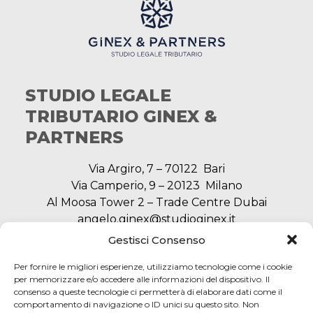
STUDIO LEGALE
TRIBUTARIO GINEX &
PARTNERS
Via Argiro, 7 – 70122 Bari
Via Camperio, 9 – 20123 Milano
Al Moosa Tower 2 – Trade Centre Dubai
angelo.ginex@studioginex.it
segreteria@studioginex.it
Gestisci Consenso
Per fornire le migliori esperienze, utilizziamo tecnologie come i cookie
per memorizzare e/o accedere alle informazioni del dispositivo. Il
consenso a queste tecnologie ci permetterà di elaborare dati come il
NAVIGAZIONE
comportamento di navigazione o ID unici su questo sito. Non