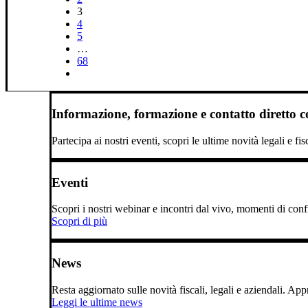
3
4
5
…
68
Informazione, formazione e contatto diretto con
Partecipa ai nostri eventi, scopri le ultime novità legali e fi
Eventi
Scopri i nostri webinar e incontri dal vivo, momenti di confro
Scopri di più
News
Resta aggiornato sulle novità fiscali, legali e aziendali. A
Leggi le ultime news