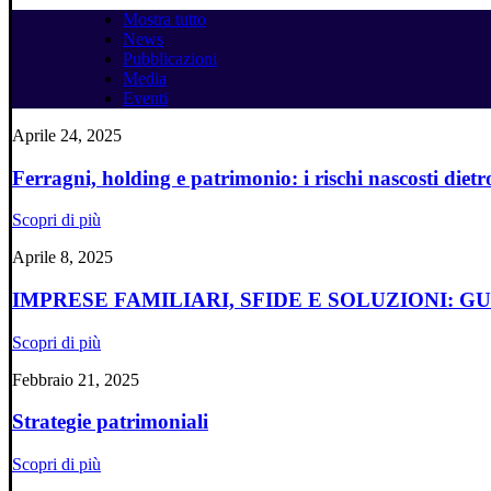
Mostra tutto
News
Pubblicazioni
Media
Eventi
Aprile 24, 2025
Ferragni, holding e patrimonio: i rischi nascosti dietro
Scopri di più
Aprile 8, 2025
IMPRESE FAMILIARI, SFIDE E SOLUZIONI: 
Scopri di più
Febbraio 21, 2025
Strategie patrimoniali
Scopri di più